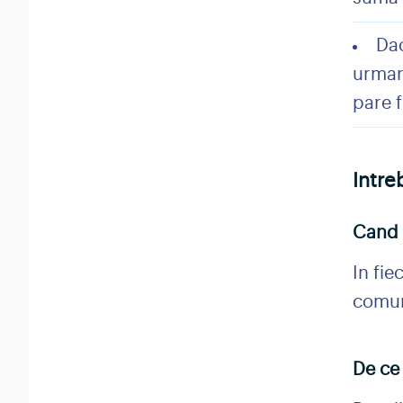
Dac
urmare
pare f
Intre
Cand 
In fie
comun
De ce 