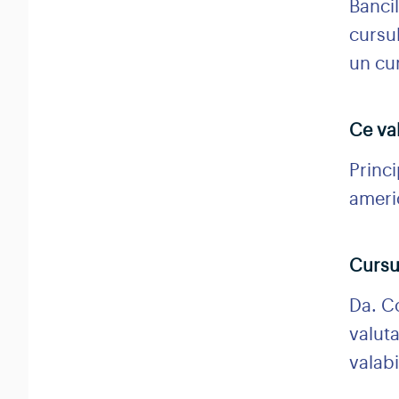
Banci
cursul
un cur
Ce va
Princi
americ
Cursul
Da. Co
valut
valab