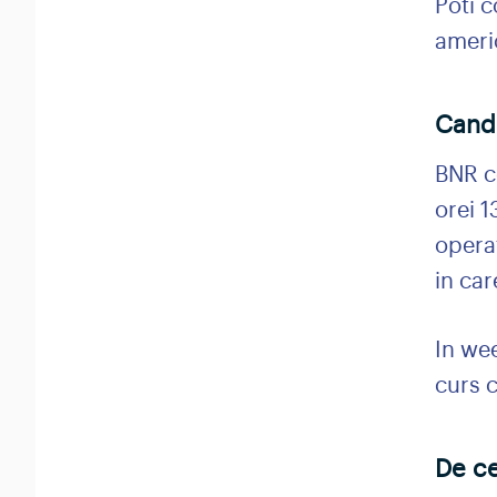
Poti c
americ
Cand 
BNR co
orei 1
opera
in car
In wee
curs 
De ce