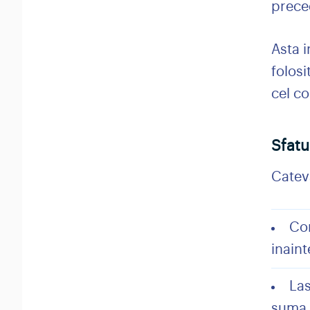
prece
Asta i
folosi
cel co
Sfatu
Cateva
Con
inaint
Las
suma 