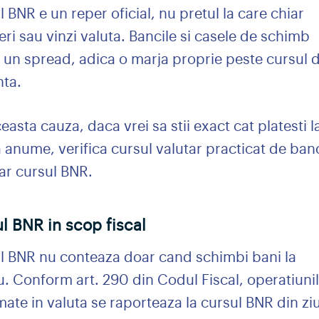
 BNR e un reper oficial, nu pretul la care chiar
i sau vinzi valuta. Bancile si casele de schimb
a un spread, adica o marja proprie peste cursul 
nta.
easta cauza, daca vrei sa stii exact cat platesti l
anume, verifica cursul valutar practicat de banc
ar cursul BNR.
l BNR in scop fiscal
l BNR nu conteaza doar cand schimbi bani la
u. Conform art. 290 din Codul Fiscal, operatiuni
ate in valuta se raporteaza la cursul BNR din zi