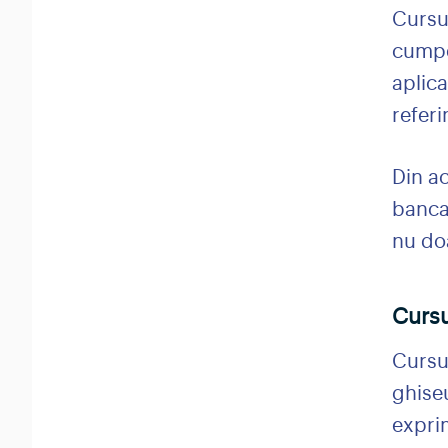
Cursul
cumper
aplic
referi
Din ac
banca 
nu do
Cursu
Cursu
ghise
exprim