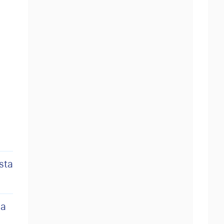
sta
la