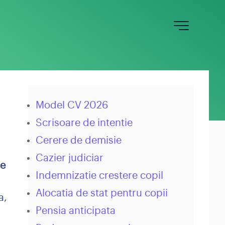
Calculator salariu net
Calculator salariu brut
Calculator salariu constructii
Model CV 2026
Salariul minim 2026
Scrisoare de intentie
Cerere de demisie
Concedii
Cazier judiciar
Angajare
ce
Indemnizatie crestere copil
Alocatia de stat pentru copii
a,
Pensia anticipata