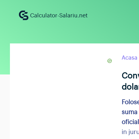
Calculator-Salariu.net
Acasa
Conv
dolar
Folos
suma d
oficia
in jur