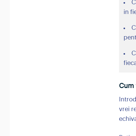
C
in f
C
pent
C
fiec
Cum f
Introd
vrei r
echiva