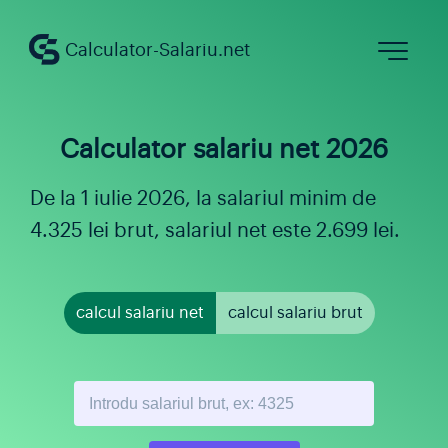
Calculator-Salariu.net
Calculator salariu net
Calculator salariu net 2026
Calculator salariu brut
De la 1 iulie 2026, la salariul minim de
Calculator salariu constructii
4.325 lei brut, salariul net este 2.699 lei.
Salariul minim 2026
Concedii
calcul salariu net
calcul salariu brut
Angajare