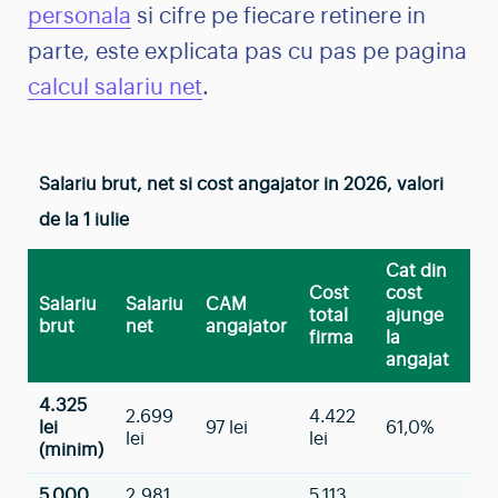
personala
si cifre pe fiecare retinere in
parte, este explicata pas cu pas pe pagina
calcul salariu net
.
Salariu brut, net si cost angajator in 2026, valori
de la 1 iulie
Cat din
Cost
cost
Salariu
Salariu
CAM
total
ajunge
brut
net
angajator
firma
la
angajat
4.325
2.699
4.422
lei
97 lei
61,0%
lei
lei
(minim)
5.000
2.981
5.113