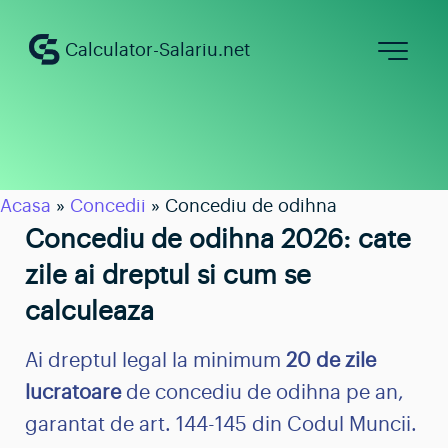
Calculator-Salariu.net
Calculator salariu net
Calculator salariu brut
Calculator salariu constructii
Acasa
»
Concedii
»
Concediu de odihna
Concediu de odihna 2026: cate
Salariul minim 2026
zile ai dreptul si cum se
Concedii
calculeaza
Angajare
Ai dreptul legal la minimum
20 de zile
lucratoare
de concediu de odihna pe an,
garantat de art. 144-145 din Codul Muncii.